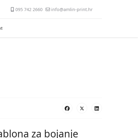
095 742 2660
info@amlin-print.hr
kt
ablona za bojanje