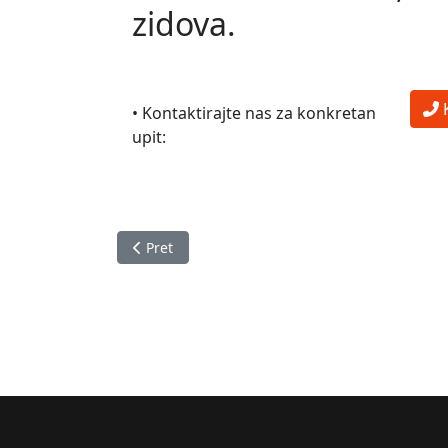
zidova.
• Kontaktirajte nas za konkretan
upit:
Prethodni članak: Naljepnice za zid
Pret