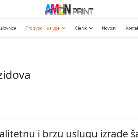
slovnica
Proizvodi i usluge
Cjenik
Novosti
Konta
zidova
litetnu i brzu uslugu izrade š