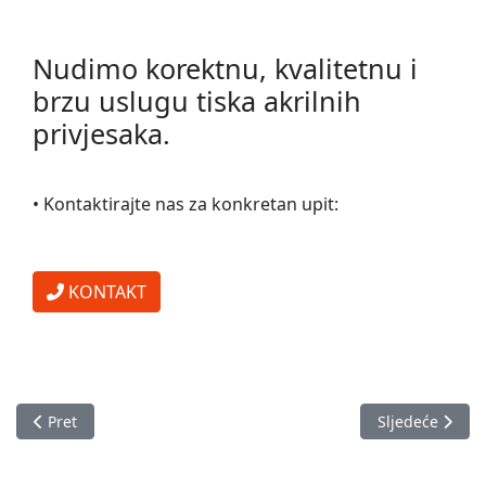
Nudimo korektnu, kvalitetnu i
brzu uslugu tiska akrilnih
privjesaka.
• Kontaktirajte nas za konkretan upit:
KONTAKT
Prethodni članak: Upaljači s tiskom
Sljedeći članak
Pret
Sljedeće