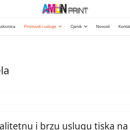
slovnica
Proizvodi i usluge
Cjenik
Novosti
Konta
la
itetnu i brzu uslugu tiska na s