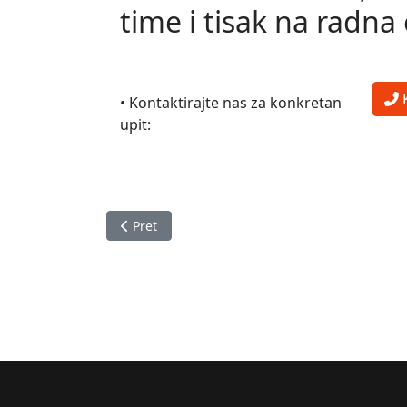
time i tisak na radna 
• Kontaktirajte nas za konkretan
upit:
Prethodni članak: Tisak na sportsku opremu
Pret