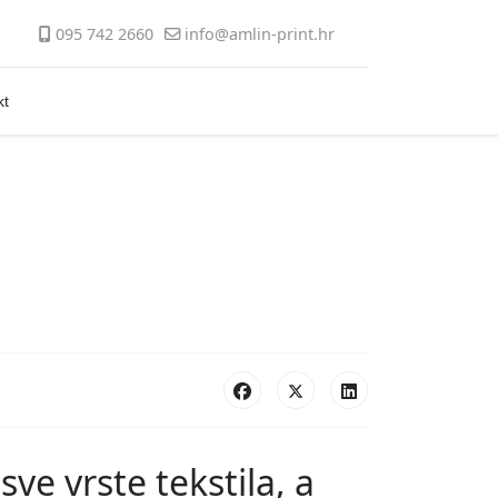
095 742 2660
info@amlin-print.hr
kt
ve vrste tekstila, a