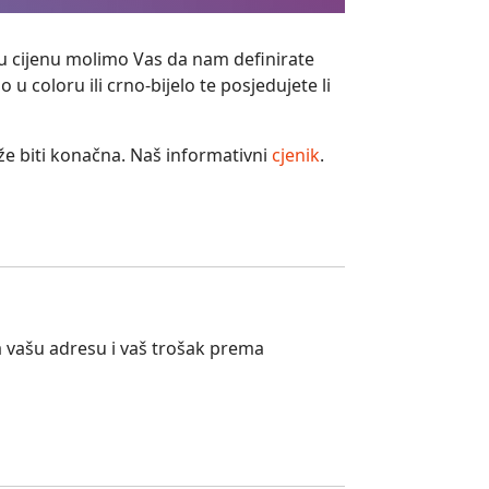
u cijenu molimo Vas da nam definirate
o u coloru ili crno-bijelo te posjedujete li
že biti konačna. Naš informativni
cjenik
.
 vašu adresu i vaš trošak prema