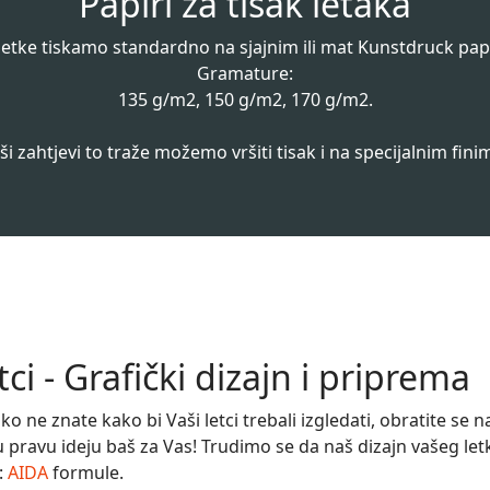
Papiri za tisak letaka
letke tiskamo standardno na sjajnim ili mat Kunstdruck pap
Gramature:
135 g/m2, 150 g/m2, 170 g/m2.
ši zahtjevi to traže možemo vršiti tisak i na specijalnim fini
tci - Grafički dizajn i priprema
ko ne znate kako bi Vaši letci trebali izgledati, obratite se 
 pravu ideju baš za Vas! Trudimo se da naš dizajn vašeg let
:
AIDA
formule.