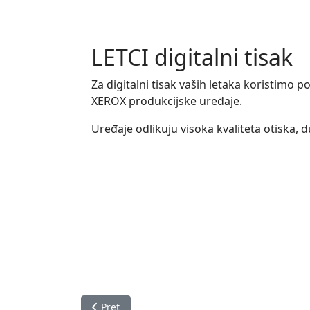
LETCI digitalni tisak
Za digitalni tisak vaših letaka koristimo po
XEROX produkcijske uređaje.
Uređaje odlikuju visoka kvaliteta otiska, d
Prethodni članak: Kuverte s tiskom
Pret