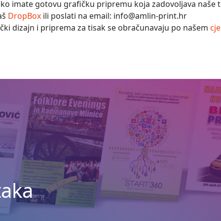
iko imate gotovu grafičku pripremu koja zadovoljava naše t
aš
DropBox
ili poslati na email: info@amlin-print.hr
ički dizajn i priprema za tisak se obračunavaju po našem
cj
taka