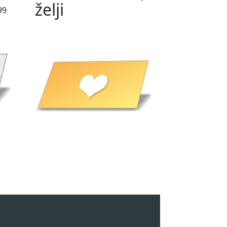
želji
99