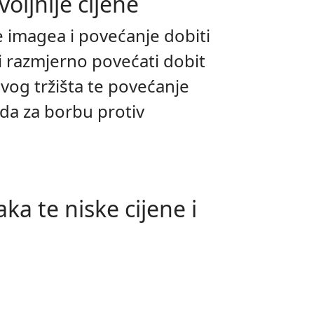
ovoljnije cijene
e imagea i povećanje dobiti
 i razmjerno povećati dobit
novog tržišta te povećanje
oda za borbu protiv
ka te niske cijene i