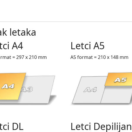
ak letaka
tci A4
Letci A5
ormat = 297 x 210 mm
A5 format = 210 x 148 mm
tci DL
Letci Depilijan