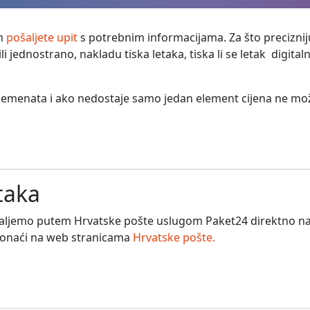
am
pošaljete upit
s potrebnim informacijama. Za što preciznij
li jednostrano, nakladu tiska letaka, tiska li se letak digitaln
še elemenata i ako nedostaje samo jedan element cijena ne mo
taka
 šaljemo putem Hrvatske pošte uslugom Paket24 direktno na
pronaći na web stranicama
Hrvatske pošte.