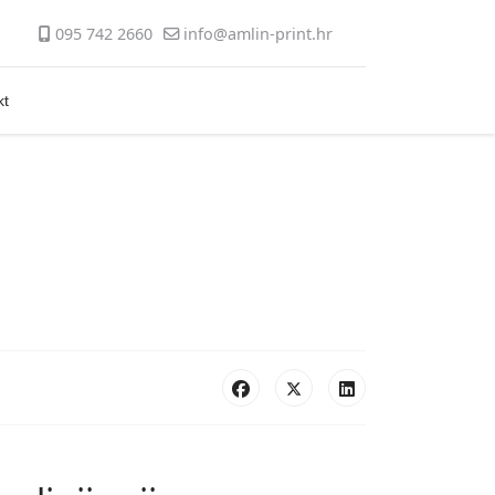
095 742 2660
info@amlin-print.hr
kt