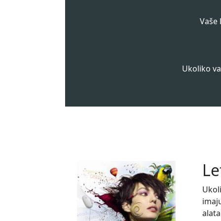
Vaše 
Ukoliko va
Le
Ukoli
imaju
alata