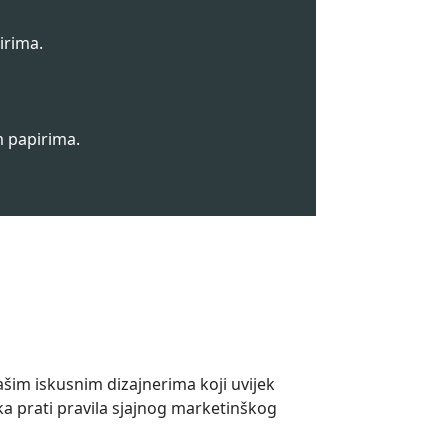
irima.
m papirima.
našim iskusnim dizajnerima koji uvijek
ka prati pravila sjajnog marketinškog