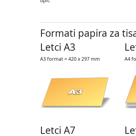
upit:
Formati papira za tis
Letci A3
Le
A3 format = 420 x 297 mm
A4 f
Letci A7
Le