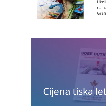
Ukol
na n
Graf
Cijena tiska le