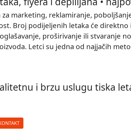
letaka, flyera i depilijana • najp
 za marketing, reklamiranje, poboljšanj
ost. Broj podijeljenih letaka će direktno
a oglašavanje, proširivanje ili stvaranje 
roizvoda. Letci su jedna od najjačih met
itetnu i brzu uslugu tiska leta
KONTAKT