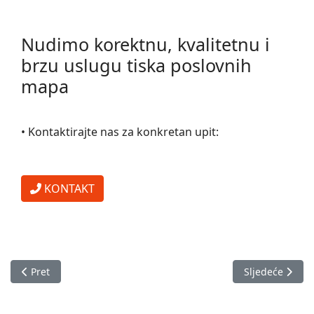
Nudimo korektnu, kvalitetnu i
brzu uslugu tiska poslovnih
mapa
• Kontaktirajte nas za konkretan upit:
KONTAKT
Prethodni članak: Cjenici, jelovnici, menu karte, koktel karte
Sljedeći članak:
Pret
Sljedeće