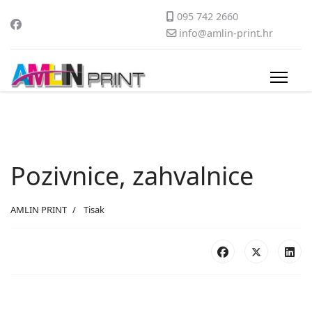
095 742 2660
info@amlin-print.hr
Pozivnice, zahvalnice
AMLIN PRINT
Tisak