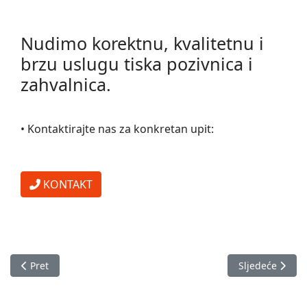
Nudimo korektnu, kvalitetnu i
brzu uslugu tiska pozivnica i
zahvalnica.
• Kontaktirajte nas za konkretan upit:
KONTAKT
Prethodni članak: Diplome, pohvale, spomenice
Sljedeći članak:
Pret
Sljedeće