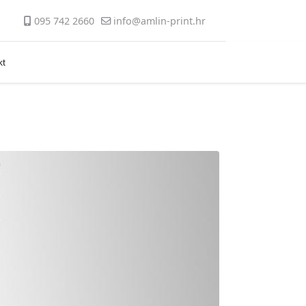
095 742 2660
info@amlin-print.hr
kt